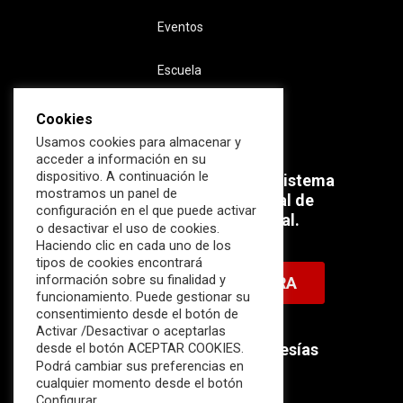
Eventos
Escuela
Cookies
Usamos cookies para almacenar y
acceder a información en su
dispositivo. A continuación le
Súmate ahora al mayor Ecosistema
mostramos un panel de
profesional e internacional de
configuración en el que puede activar
Ciberseguridad Industrial.
o desactivar el uso de cookies.
Haciendo clic en cada uno de los
tipos de cookies encontrará
información sobre su finalidad y
HAZTE MIEMBRO AHORA
funcionamiento. Puede gestionar su
consentimiento desde el botón de
Activar /Desactivar o aceptarlas
Descubre nuestras membresías
desde el botón ACEPTAR COOKIES.
Podrá cambiar sus preferencias en
disponibles.
cualquier momento desde el botón
Configurar.