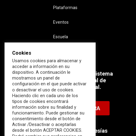
Plataformas
Eventos
Escuela
Cookies
Usamos cookies para almacenar y
acceder a información en su
dispositivo. A continuación le
Súmate ahora al mayor Ecosistema
mostramos un panel de
profesional e internacional de
configuración en el que puede activar
Ciberseguridad Industrial.
o desactivar el uso de cookies.
Haciendo clic en cada uno de los
tipos de cookies encontrará
información sobre su finalidad y
HAZTE MIEMBRO AHORA
funcionamiento. Puede gestionar su
consentimiento desde el botón de
Activar /Desactivar o aceptarlas
Descubre nuestras membresías
desde el botón ACEPTAR COOKIES.