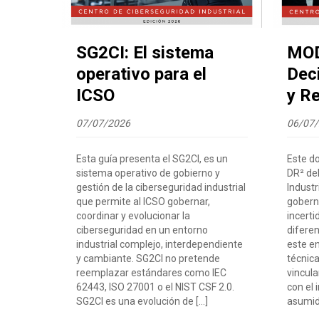
SG2CI: El sistema
MOD
operativo para el
Dec
ICSO
y R
07/07/2026
06/07
Esta guía presenta el SG2CI, es un
Este d
sistema operativo de gobierno y
DR² de
gestión de la ciberseguridad industrial
Industr
que permite al ICSO gobernar,
goberna
coordinar y evolucionar la
incert
ciberseguridad en un entorno
diferen
industrial complejo, interdependiente
este e
y cambiante. SG2CI no pretende
técnica
reemplazar estándares como IEC
vincul
62443, ISO 27001 o el NIST CSF 2.0.
con el 
SG2CI es una evolución de […]
asumido