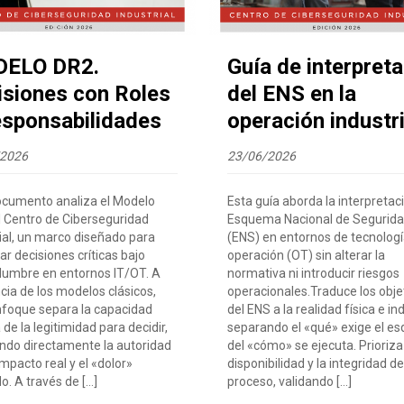
ELO DR2.
Guía de interpret
isiones con Roles
del ENS en la
esponsabilidades
operación industri
/2026
23/06/2026
ocumento analiza el Modelo
Esta guía aborda la interpretac
l Centro de Ciberseguridad
Esquema Nacional de Segurid
ial, un marco diseñado para
(ENS) en entornos de tecnologí
r decisiones críticas bajo
operación (OT) sin alterar la
idumbre en entornos IT/OT. A
normativa ni introducir riesgos
cia de los modelos clásicos,
operacionales.Traduce los obje
nfoque separa la capacidad
del ENS a la realidad física e ind
 de la legitimidad para decidir,
separando el «qué» exige el e
ando directamente la autoridad
del «cómo» se ejecuta. Prioriza
impacto real y el «dolor»
disponibilidad y la integridad de
. A través de […]
proceso, validando […]