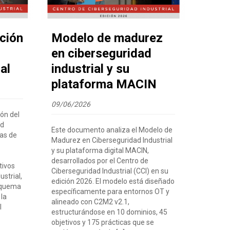
ación
Modelo de madurez
en ciberseguridad
al
industrial y su
plataforma MACIN
09/06/2026
ión del
ad
Este documento analiza el Modelo de
as de
Madurez en Ciberseguridad Industrial
y su plataforma digital MACIN,
desarrollados por el Centro de
tivos
Ciberseguridad Industrial (CCI) en su
ustrial,
edición 2026. El modelo está diseñado
squema
específicamente para entornos OT y
 la
alineado con C2M2 v2.1,
l
estructurándose en 10 dominios, 45
objetivos y 175 prácticas que se