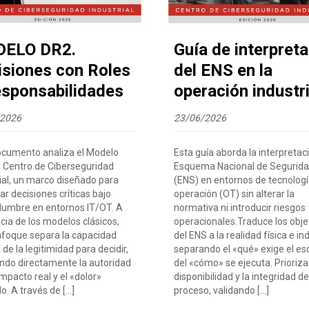
ELO DR2.
Guía de interpret
isiones con Roles
del ENS en la
esponsabilidades
operación industri
/2026
23/06/2026
ocumento analiza el Modelo
Esta guía aborda la interpretac
l Centro de Ciberseguridad
Esquema Nacional de Segurid
ial, un marco diseñado para
(ENS) en entornos de tecnologí
r decisiones críticas bajo
operación (OT) sin alterar la
idumbre en entornos IT/OT. A
normativa ni introducir riesgos
cia de los modelos clásicos,
operacionales.Traduce los obje
nfoque separa la capacidad
del ENS a la realidad física e ind
 de la legitimidad para decidir,
separando el «qué» exige el e
ando directamente la autoridad
del «cómo» se ejecuta. Prioriza
impacto real y el «dolor»
disponibilidad y la integridad de
. A través de […]
proceso, validando […]