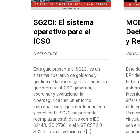
SG2CI: El sistema
MOD
operativo para el
Dec
ICSO
y R
07/07/2026
06/07
Esta guía presenta el SG2CI, es un
Este d
sistema operativo de gobierno y
DR² de
gestión de la ciberseguridad industrial
Industr
que permite al ICSO gobernar,
goberna
coordinar y evolucionar la
incert
ciberseguridad en un entorno
diferen
industrial complejo, interdependiente
este e
y cambiante. SG2CI no pretende
técnica
reemplazar estándares como IEC
vincul
62443, ISO 27001 o el NIST CSF 2.0.
con el 
SG2CI es una evolución de […]
asumido