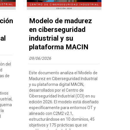
ación
Modelo de madurez
en ciberseguridad
al
industrial y su
plataforma MACIN
09/06/2026
ión del
ad
Este documento analiza el Modelo de
as de
Madurez en Ciberseguridad Industrial
y su plataforma digital MACIN,
desarrollados por el Centro de
tivos
Ciberseguridad Industrial (CCI) en su
ustrial,
edición 2026. El modelo está diseñado
squema
específicamente para entornos OT y
 la
alineado con C2M2 v2.1,
l
estructurándose en 10 dominios, 45
objetivos y 175 prácticas que se