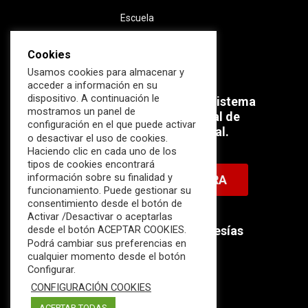
Escuela
Cookies
Usamos cookies para almacenar y
acceder a información en su
dispositivo. A continuación le
Súmate ahora al mayor Ecosistema
mostramos un panel de
profesional e internacional de
configuración en el que puede activar
Ciberseguridad Industrial.
o desactivar el uso de cookies.
Haciendo clic en cada uno de los
tipos de cookies encontrará
información sobre su finalidad y
HAZTE MIEMBRO AHORA
funcionamiento. Puede gestionar su
consentimiento desde el botón de
Activar /Desactivar o aceptarlas
Descubre nuestras membresías
desde el botón ACEPTAR COOKIES.
Podrá cambiar sus preferencias en
disponibles.
cualquier momento desde el botón
Configurar.
CONFIGURACIÓN COOKIES
ACEPTAR TODAS