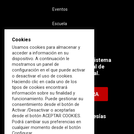
Eventos
Escuela
Cookies
Usamos cookies para almacenar y
acceder a información en su
dispositivo. A continuación le
Súmate ahora al mayor Ecosistema
mostramos un panel de
profesional e internacional de
configuración en el que puede activar
Ciberseguridad Industrial.
o desactivar el uso de cookies.
Haciendo clic en cada uno de los
tipos de cookies encontrará
información sobre su finalidad y
HAZTE MIEMBRO AHORA
funcionamiento. Puede gestionar su
consentimiento desde el botón de
Activar /Desactivar o aceptarlas
Descubre nuestras membresías
desde el botón ACEPTAR COOKIES.
Podrá cambiar sus preferencias en
disponibles.
cualquier momento desde el botón
Configurar.