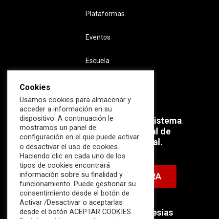
Plataformas
Eventos
Escuela
Cookies
Usamos cookies para almacenar y
acceder a información en su
dispositivo. A continuación le
Súmate ahora al mayor Ecosistema
mostramos un panel de
profesional e internacional de
configuración en el que puede activar
Ciberseguridad Industrial.
o desactivar el uso de cookies.
Haciendo clic en cada uno de los
tipos de cookies encontrará
información sobre su finalidad y
HAZTE MIEMBRO AHORA
funcionamiento. Puede gestionar su
consentimiento desde el botón de
Activar /Desactivar o aceptarlas
Descubre nuestras membresías
desde el botón ACEPTAR COOKIES.