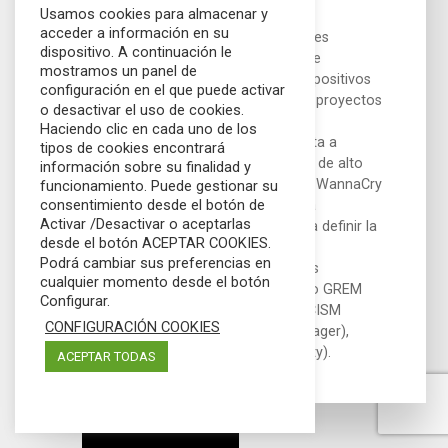
Usamos cookies para almacenar y
seguridad, Vitor lidera los proyectos
acceder a información en su
emblemáticos como las evaluaciones
dispositivo. A continuación le
Connected Car y las evaluaciones de
mostramos un panel de
seguridad ICS de petróleo y gas, dispositivos
configuración en el que puede activar
móviles personalizados entre otros proyectos
o desactivar el uso de cookies.
de seguridad de IoT.
Haciendo clic en cada uno de los
Vitor fue el responsable de respuesta a
tipos de cookies encontrará
incidentes en varias organizaciones de alto
información sobre su finalidad y
perfil afectadas por las infecciones WannaCry
funcionamiento. Puede gestionar su
consentimiento desde el botón de
y Nyetya / NotPetya, lo que ayudó a
Activar /Desactivar o aceptarlas
determinar la extensión del daño y a definir la
desde el botón ACEPTAR COOKIES.
ruta de recuperación.
Podrá cambiar sus preferencias en
Vitor posee múltiples certificaciones
cualquier momento desde el botón
relacionadas con la seguridad como GREM
Configurar.
(GIAC Reverse Engineer Malware), CISM
CONFIGURACIÓN COOKIES
(Certified Information Security Manager),
MITS (Master IT Specialist – Security).
ACEPTAR TODAS