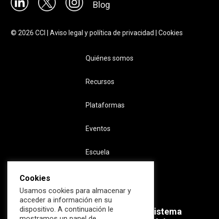
Blog
©
2026
CCI |
Aviso legal y política de privacidad
|
Cookies
Quiénes somos
Recursos
Plataformas
Eventos
Escuela
Cookies
Usamos cookies para almacenar y
acceder a información en su
dispositivo. A continuación le
Súmate ahora al mayor Ecosistema
mostramos un panel de