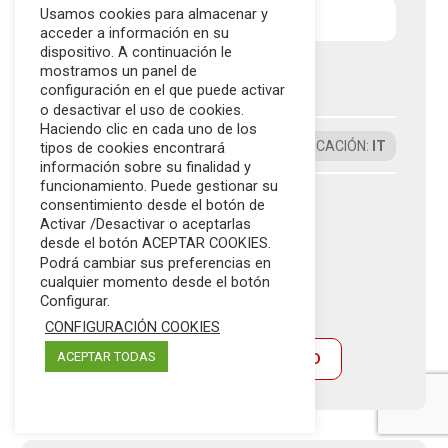
Usamos cookies para almacenar y
Eslovenia
acceder a información en su
dispositivo. A continuación le
mostramos un panel de
SI‑CERT
configuración en el que puede activar
o desactivar el uso de cookies.
Haciendo clic en cada uno de los
GOBIERNO
ÁMBITO DE APLICACIÓN
:
IT
tipos de cookies encontrará
información sobre su finalidad y
funcionamiento. Puede gestionar su
consentimiento desde el botón de
Activar /Desactivar o aceptarlas
desde el botón ACEPTAR COOKIES.
Podrá cambiar sus preferencias en
cualquier momento desde el botón
Configurar.
CONFIGURACIÓN COOKIES
ACEPTAR TODAS
SITIO WEB
VER FEED