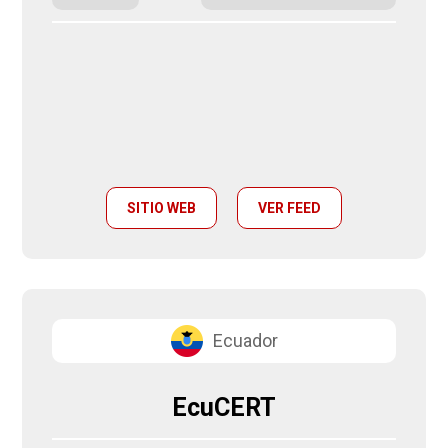
SITIO WEB
VER FEED
Ecuador
EcuCERT