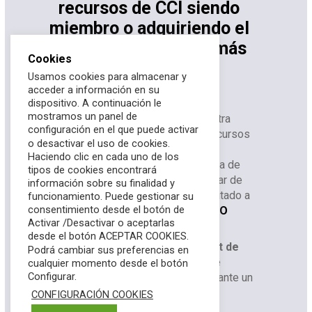
recursos de CCI siendo
miembro o adquiriendo el
Kit de Recursos que más
Cookies
se adapte a tus
Usamos cookies para almacenar y
necesidades
acceder a información en su
dispositivo. A continuación le
mostramos un panel de
Te invitamos a formar parte de nuestra
configuración en el que puede activar
comunidad y acceder a todos los recursos
o desactivar el uso de cookies.
disponibles y actualizados sobre
Haciendo clic en cada uno de los
ciberseguridad industrial. Únete a una de
tipos de cookies encontrará
nuestras membresías
para disfrutar de
información sobre su finalidad y
beneficios exclusivos y acceso ilimitado a
funcionamiento. Puede gestionar su
consentimiento desde el botón de
nuestros recursos.
HAZTE MIEMBRO
Activar /Desactivar o aceptarlas
desde el botón ACEPTAR COOKIES.
También puedes explorar nuestro
Kit de
Podrá cambiar sus preferencias en
Recursos
para acceder a todo este
cualquier momento desde el botón
Configurar.
reservorio de material exclusivo durante un
año.
KIT DE RECURSOS
CONFIGURACIÓN COOKIES