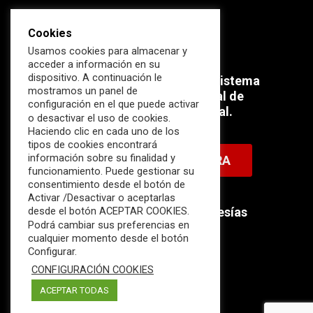
Cookies
Usamos cookies para almacenar y
acceder a información en su
dispositivo. A continuación le
Súmate ahora al mayor Ecosistema
mostramos un panel de
profesional e internacional de
configuración en el que puede activar
Ciberseguridad Industrial.
o desactivar el uso de cookies.
Haciendo clic en cada uno de los
tipos de cookies encontrará
información sobre su finalidad y
HAZTE MIEMBRO AHORA
funcionamiento. Puede gestionar su
consentimiento desde el botón de
Activar /Desactivar o aceptarlas
Descubre nuestras membresías
desde el botón ACEPTAR COOKIES.
Podrá cambiar sus preferencias en
disponibles.
cualquier momento desde el botón
Configurar.
CONFIGURACIÓN COOKIES
ACEPTAR TODAS