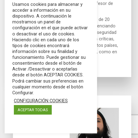
con la ciberseguridad industrial, profesor de
Usamos cookies para almacenar y
maestrías y cursos postgrado.
acceder a información en su
dispositivo. A continuación le
Experto en Ciberseguridad, con más de 20
mostramos un panel de
años de experiencia profesional gerenciando
configuración en el que puede activar
diversas empresas del ámbito de la seguridad
o desactivar el uso de cookies.
de la información e infraestructuras críticas,
Haciendo clic en cada uno de los
con trabajos desarrollados en distintos países,
tipos de cookies encontrará
información sobre su finalidad y
tanto en el seno de multinacionales, como en
funcionamiento. Puede gestionar su
el del emprendimiento personal.
consentimiento desde el botón de
Activar /Desactivar o aceptarlas
desde el botón ACEPTAR COOKIES.
Podrá cambiar sus preferencias en
cualquier momento desde el botón
Configurar.
06/06/2019
CONFIGURACIÓN COOKIES
ACEPTAR TODAS
Claves en