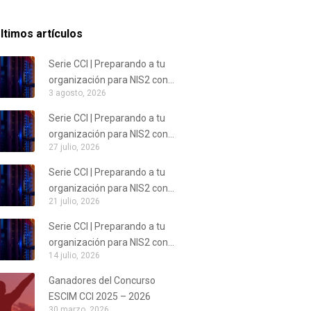
ltimos artículos
Serie CCI | Preparando a tu
organización para NIS2 con
3 agosto, 2026
SG2CI – PASO 3
Serie CCI | Preparando a tu
organización para NIS2 con
27 julio, 2026
SG2CI – PASO 2
Serie CCI | Preparando a tu
organización para NIS2 con
21 julio, 2026
SG2CI – PASO 1
Serie CCI | Preparando a tu
organización para NIS2 con
14 julio, 2026
SG2CI. 6 pasos en 6 meses
Ganadores del Concurso
ESCIM CCI 2025 – 2026
30 marzo, 2026