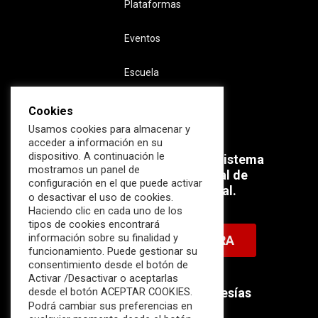
Plataformas
Eventos
Escuela
Cookies
Usamos cookies para almacenar y
acceder a información en su
dispositivo. A continuación le
Súmate ahora al mayor Ecosistema
mostramos un panel de
profesional e internacional de
configuración en el que puede activar
Ciberseguridad Industrial.
o desactivar el uso de cookies.
Haciendo clic en cada uno de los
tipos de cookies encontrará
información sobre su finalidad y
HAZTE MIEMBRO AHORA
funcionamiento. Puede gestionar su
consentimiento desde el botón de
Activar /Desactivar o aceptarlas
Descubre nuestras membresías
desde el botón ACEPTAR COOKIES.
Podrá cambiar sus preferencias en
disponibles.