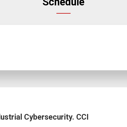
Schedule
strial Cybersecurity. CCI